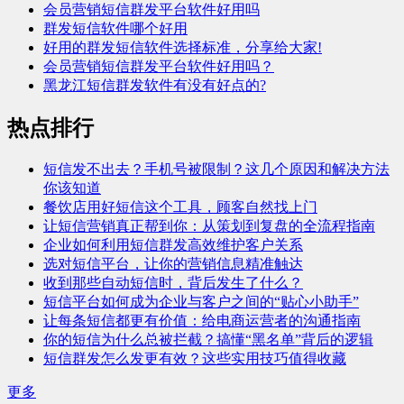
会员营销短信群发平台软件好用吗
群发短信软件哪个好用
好用的群发短信软件选择标准，分享给大家!
会员营销短信群发平台软件好用吗？
黑龙江短信群发软件有没有好点的?
热点排行
短信发不出去？手机号被限制？这几个原因和解决方法
你该知道
餐饮店用好短信这个工具，顾客自然找上门
让短信营销真正帮到你：从策划到复盘的全流程指南
企业如何利用短信群发高效维护客户关系
选对短信平台，让你的营销信息精准触达
收到那些自动短信时，背后发生了什么？
短信平台如何成为企业与客户之间的“贴心小助手”
让每条短信都更有价值：给电商运营者的沟通指南
你的短信为什么总被拦截？搞懂“黑名单”背后的逻辑
短信群发怎么发更有效？这些实用技巧值得收藏
更多