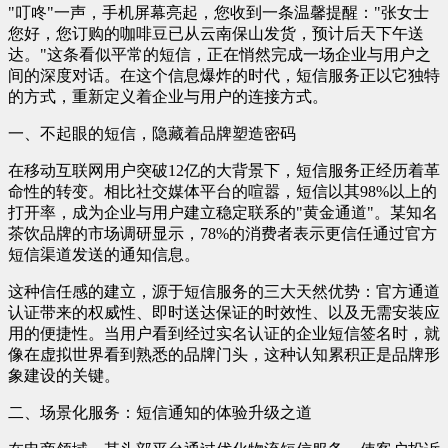
"叮咚"一声，手机屏幕亮起，您收到一条温馨提醒："张女士
您好，您订购的咖啡豆已从云南保山发货，预计后天下午送
达。"这条看似平常的短信，正在悄然完成一场企业与用户之
间的深度对话。在这个信息爆炸的时代，短信服务正以它独特
的方式，重新定义着企业与用户的连接方式。
一、不起眼的短信，隐藏着品牌塑造密码
在移动互联网用户突破12亿的大背景下，短信服务正经历着革
命性的转变。相比社交媒体平台的喧嚣，短信以其98%以上的
打开率，成为企业与用户建立稳定联系的"黄金通道"。某知名
茶饮品牌的市场调研显示，78%的消费者表示更信任通过官方
短信渠道发送的通知信息。
这种信任感的建立，源于短信服务的三大天然优势：官方通道
认证带来的权威性、即时送达保证的时效性、以及无需安装应
用的便捷性。当用户看到经过实名认证的企业短信签名时，就
像在虚拟世界看到熟悉的品牌门头，这种认知累积正是品牌形
象建设的关键。
二、场景化服务：短信通知的体验升级之道