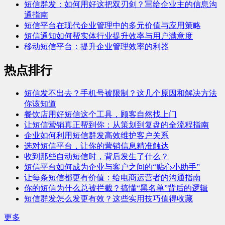
短信群发：如何用好这把双刃剑？写给企业主的信息沟
通指南
短信平台在现代企业管理中的多元价值与应用策略
短信通知如何帮实体行业提升效率与用户满意度
移动短信平台：提升企业管理效率的利器
热点排行
短信发不出去？手机号被限制？这几个原因和解决方法
你该知道
餐饮店用好短信这个工具，顾客自然找上门
让短信营销真正帮到你：从策划到复盘的全流程指南
企业如何利用短信群发高效维护客户关系
选对短信平台，让你的营销信息精准触达
收到那些自动短信时，背后发生了什么？
短信平台如何成为企业与客户之间的“贴心小助手”
让每条短信都更有价值：给电商运营者的沟通指南
你的短信为什么总被拦截？搞懂“黑名单”背后的逻辑
短信群发怎么发更有效？这些实用技巧值得收藏
更多