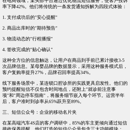
在电商领域，某头部平台通过优化物流短信服务，使客户投诉
率下降42%。他们将传统的一条发货通知拆解为四段式体验：
1. 支付成功后的"安心提醒"
2. 商品出库时的"期待预告"
3. 物流动态的"行程播报"
4. 签收完成的"贴心确认"
这种全方位的信息触达，让用户在商品到手前已累计接收3-5
次品牌信息。某母婴品牌的数据显示，采用这种服务模式后，
客户复购率提升27%，品牌召回率提高34%。
线下服务场景中，某连锁口腔诊所的实践更具启发性。他们的
预约提醒短信不仅包含时间地点，还附上"就诊前注意事
项"和"周边停车指南"，将服务细节嵌入每个环节。运营半年
后，客户准时到诊率从65%跃升至89%。
三、短信公众号：企业的移动名片夹
在某高端汽车4S店的客户调研中，85%的车主更倾向通过短信
接收保养提醒。他们打造的短信公众号包含三大功能模块：