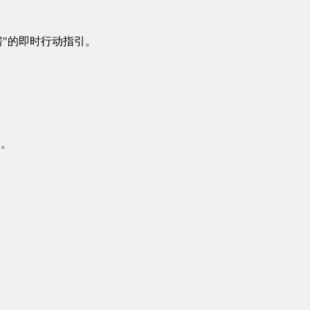
房"的即时行动指引。
条。