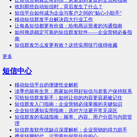
让短信营销真正帮到你：从策划到复盘的全流程指南
收到那些自动短信时，背后发生了什么？
短信平台如何成为企业与客户之间的“贴心小助手”
移动短信群发平台解决四大行业工作
让每条短信都更有价值：给电商运营者的沟通指南
如何挑选稳定可靠的短信群发软件——企业营销必备指
南
短信群发怎么发更有效？这些实用技巧值得收藏
更多
短信中心
移动短信平台的便捷性全解析
淡季也能有生意：商家如何用好短信与老客户保持联系
写给短信群发新手：如何让你的内容更容易被记住
短信群发入门指南：企业营销必须掌握的关键知识
企业短信通知实用指南：选对方法避开常见误区
短信群发的实战指南：频率、内容、用户分层与内部管
理
短信群发软件优缺点深度解析：企业营销的得力助手
携号转网时代，运营商如何留住你的心