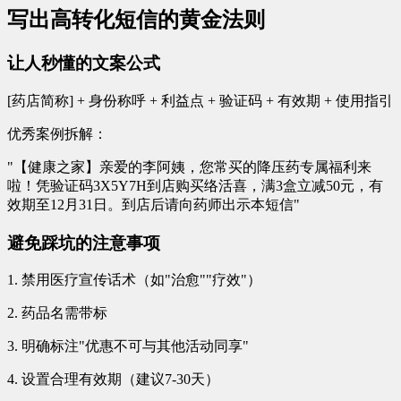
写出高转化短信的黄金法则
让人秒懂的文案公式
[药店简称] + 身份称呼 + 利益点 + 验证码 + 有效期 + 使用指引
优秀案例拆解：
"【健康之家】亲爱的李阿姨，您常买的降压药专属福利来
啦！凭验证码3X5Y7H到店购买络活喜，满3盒立减50元，有
效期至12月31日。到店后请向药师出示本短信"
避免踩坑的注意事项
1. 禁用医疗宣传话术（如"治愈""疗效"）
2. 药品名需带标
3. 明确标注"优惠不可与其他活动同享"
4. 设置合理有效期（建议7-30天）