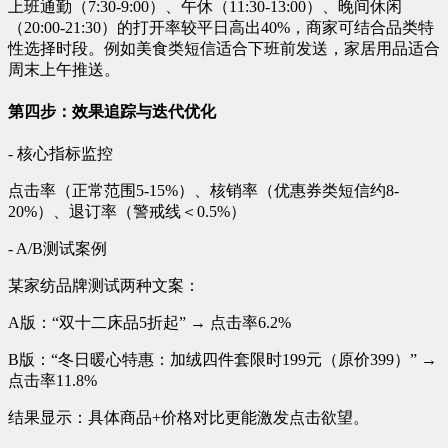
上班通勤（7:30-9:00）、午休（11:30-13:00）、晚间休闲
（20:00-21:30）的打开率较平日高出40%，商家可结合品类特
性选择时段。例如美食类短信适合下班前发送，家居用品适合
周末上午推送。
第四步：效果追踪与迭代优化
- 核心指标监控
点击率（正常范围5-15%）、核销率（优惠券类短信约8-
20%）、退订率（警戒线＜0.5%）
- A/B测试案例
某家纺品牌测试两种文案：
A版：“双十二床品5折起” → 点击率6.2%
B版：“冬日暖心特惠：加绒四件套限时199元（原价399）” →
点击率11.8%
结果显示：具体商品+价格对比更能激发点击欲望。