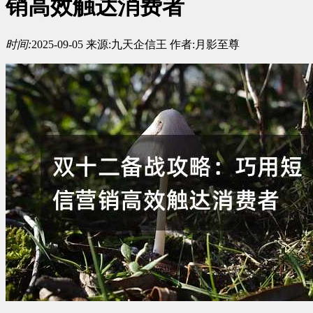
销高效触达消费者
时间:
2025-09-05
来源:
九天企信王
作者:
月影至尊