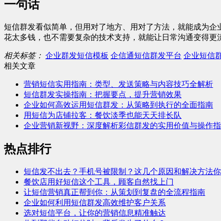
一句话
短信群发看似简单，但用对了地方、用对了方法，就能成为企
花太多钱，也不需要复杂的技术支持，就能让日常沟通变得更
相关标签：
企业群发短信模板
企信通短信群发平台
企业短信
相关文章
营销短信实用指南：类型、发送策略与内容技巧全解析
短信群发实操指南：把握要点，提升营销效果
企业如何高效运用短信群发：从策略到执行的全面指南
用短信为店铺拉客：餐饮淡季也能天天排长队
企业营销新视野：深度解析彩信群发的实用价值与操作指
热点排行
短信发不出去？手机号被限制？这几个原因和解决方法你
餐饮店用好短信这个工具，顾客自然找上门
让短信营销真正帮到你：从策划到复盘的全流程指南
企业如何利用短信群发高效维护客户关系
选对短信平台，让你的营销信息精准触达