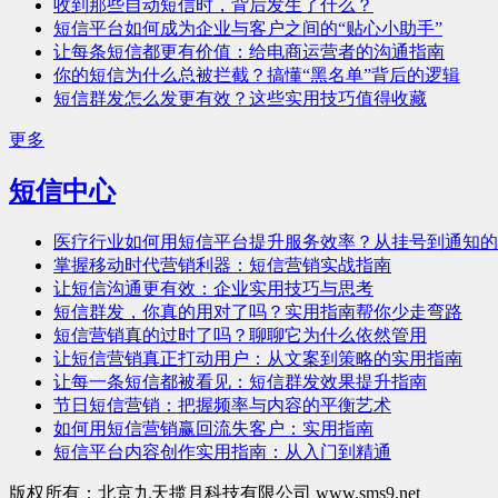
收到那些自动短信时，背后发生了什么？
短信平台如何成为企业与客户之间的“贴心小助手”
让每条短信都更有价值：给电商运营者的沟通指南
你的短信为什么总被拦截？搞懂“黑名单”背后的逻辑
短信群发怎么发更有效？这些实用技巧值得收藏
更多
短信中心
医疗行业如何用短信平台提升服务效率？从挂号到通知的
掌握移动时代营销利器：短信营销实战指南
让短信沟通更有效：企业实用技巧与思考
短信群发，你真的用对了吗？实用指南帮你少走弯路
短信营销真的过时了吗？聊聊它为什么依然管用
让短信营销真正打动用户：从文案到策略的实用指南
让每一条短信都被看见：短信群发效果提升指南
节日短信营销：把握频率与内容的平衡艺术
如何用短信营销赢回流失客户：实用指南
短信平台内容创作实用指南：从入门到精通
版权所有：北京九天揽月科技有限公司 www.sms9.net