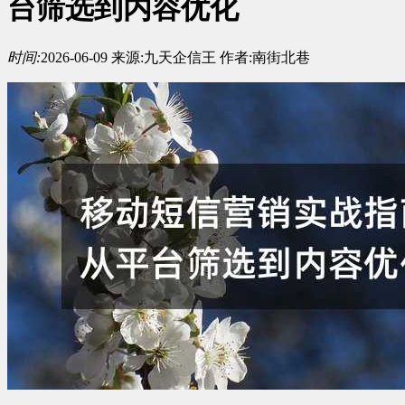
台筛选到内容优化
时间:
2026-06-09
来源:
九天企信王
作者:
南街北巷