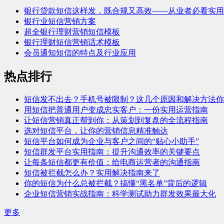
银行贷款短信这样发，既合规又高效——从业者必看实用
银行业短信营销方案
超全银行理财营销短信模板
银行理财短信营销话术模板
会员通知短信的特点及行业应用
热点排行
短信发不出去？手机号被限制？这几个原因和解决方法你
用短信把普通用户变成忠实客户：一份实用运营指南
让短信营销真正帮到你：从策划到复盘的全流程指南
选对短信平台，让你的营销信息精准触达
短信平台如何成为企业与客户之间的“贴心小助手”
短信群发平台实用指南：提升沟通效率的关键要点
让每条短信都更有价值：给电商运营者的沟通指南
短信被拦截怎么办？实用解决指南来了
你的短信为什么总被拦截？搞懂“黑名单”背后的逻辑
企业短信营销实战指南：科学测试助力群发效果最大化
更多