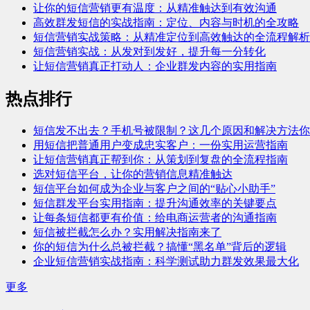
让你的短信营销更有温度：从精准触达到有效沟通
高效群发短信的实战指南：定位、内容与时机的全攻略
短信营销实战策略：从精准定位到高效触达的全流程解析
短信营销实战：从发对到发好，提升每一分转化
让短信营销真正打动人：企业群发内容的实用指南
热点排行
短信发不出去？手机号被限制？这几个原因和解决方法你
用短信把普通用户变成忠实客户：一份实用运营指南
让短信营销真正帮到你：从策划到复盘的全流程指南
选对短信平台，让你的营销信息精准触达
短信平台如何成为企业与客户之间的“贴心小助手”
短信群发平台实用指南：提升沟通效率的关键要点
让每条短信都更有价值：给电商运营者的沟通指南
短信被拦截怎么办？实用解决指南来了
你的短信为什么总被拦截？搞懂“黑名单”背后的逻辑
企业短信营销实战指南：科学测试助力群发效果最大化
更多