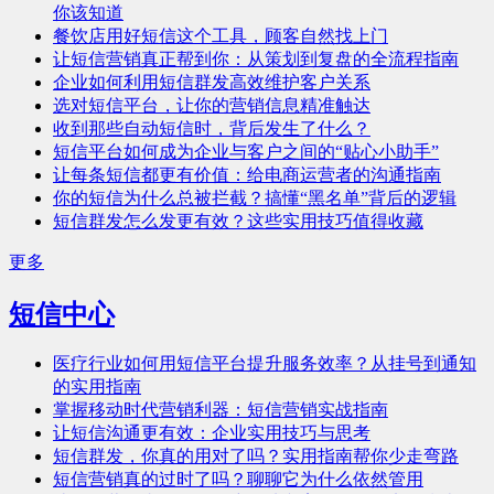
你该知道
餐饮店用好短信这个工具，顾客自然找上门
让短信营销真正帮到你：从策划到复盘的全流程指南
企业如何利用短信群发高效维护客户关系
选对短信平台，让你的营销信息精准触达
收到那些自动短信时，背后发生了什么？
短信平台如何成为企业与客户之间的“贴心小助手”
让每条短信都更有价值：给电商运营者的沟通指南
你的短信为什么总被拦截？搞懂“黑名单”背后的逻辑
短信群发怎么发更有效？这些实用技巧值得收藏
更多
短信中心
医疗行业如何用短信平台提升服务效率？从挂号到通知
的实用指南
掌握移动时代营销利器：短信营销实战指南
让短信沟通更有效：企业实用技巧与思考
短信群发，你真的用对了吗？实用指南帮你少走弯路
短信营销真的过时了吗？聊聊它为什么依然管用