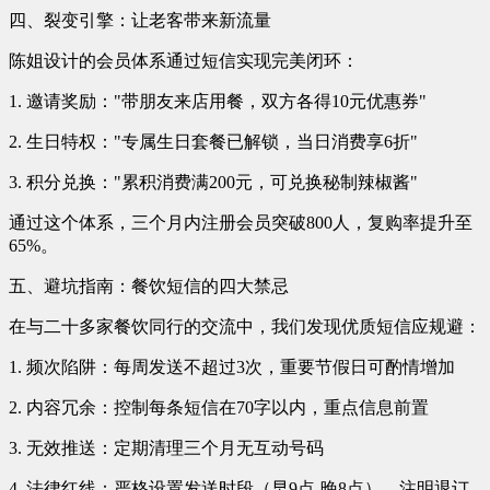
四、裂变引擎：让老客带来新流量
陈姐设计的会员体系通过短信实现完美闭环：
1. 邀请奖励："带朋友来店用餐，双方各得10元优惠券"
2. 生日特权："专属生日套餐已解锁，当日消费享6折"
3. 积分兑换："累积消费满200元，可兑换秘制辣椒酱"
通过这个体系，三个月内注册会员突破800人，复购率提升至
65%。
五、避坑指南：餐饮短信的四大禁忌
在与二十多家餐饮同行的交流中，我们发现优质短信应规避：
1. 频次陷阱：每周发送不超过3次，重要节假日可酌情增加
2. 内容冗余：控制每条短信在70字以内，重点信息前置
3. 无效推送：定期清理三个月无互动号码
4. 法律红线：严格设置发送时段（早9点-晚8点），注明退订