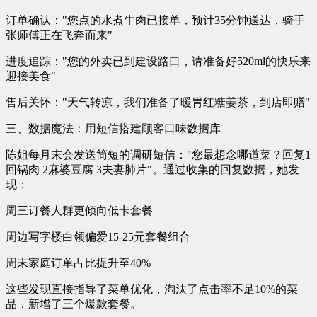
订单确认："您点的水煮牛肉已接单，预计35分钟送达，骑手
张师傅正在飞奔而来"
进度追踪："您的外卖已到建设路口，请准备好520ml的快乐来
迎接美食"
售后关怀："天气转凉，我们准备了暖胃红糖姜茶，到店即赠"
三、数据魔法：用短信搭建顾客口味数据库
陈姐每月末会发送简短的调研短信："您最想念哪道菜？回复1
回锅肉 2麻婆豆腐 3夫妻肺片"。通过收集的回复数据，她发
现：
周三订餐人群更倾向低卡套餐
周边写字楼白领偏爱15-25元套餐组合
周末家庭订单占比提升至40%
这些发现直接指导了菜单优化，淘汰了点击率不足10%的菜
品，新增了三个爆款套餐。