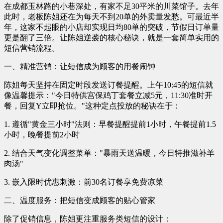
在成都玉林路的小巷深处，有家不足30平米的川菜馆子。去年
此时，老板陈姐还在为每天不到20单的外卖量发愁。可最近半
年，这家不起眼的小店却实现日均80单的突破，节假日订单量
更是翻了三倍。让陈姐逆袭的核心秘诀，就是一套简单实用的
短信营销流程。
一、精准营销：让短信成为顾客的用餐闹钟
陈姐每天坚持在固定时段发送订餐提醒。上午10:45的短信就
像温馨提示："今日特供宫保鸡丁套餐立减5元，11:30准时开
餐，回复Y立即抢位。"这种定点投放的秘诀在于：
1. 遵循"黄金三小时"法则：早餐提醒提前1小时，午餐提前1.5
小时，晚餐提前2小时
2. 结合天气变化调整菜单："暴雨天送温暖，今日特推滋补羊
肉汤"
3. 嵌入限时优惠刺激：前30名订餐享免费凉菜
二、温度服务：把短信变成顾客的贴心管家
除了促销信息，陈姐更注重服务类短信的设计：