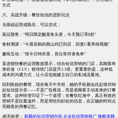
方式
六、实战升级：餐饮短信的进阶玩法
当基础运营成熟后，可以尝试：
菜品预售："明日限定酸菜鱼头煲，今天预订享8折"
食材溯源："今晨采购的跑山鸡已到店，回复C看养殖视频"
趣味互动："猜今日特价菜，首位答对者免单"
某连锁快餐的运营数据显示，结合短信营销的门店，其顾客终
身价值（CLV）较传统门店提升2.3倍。更重要的是，这种低
成本的沟通方式，让小店也能建立自己的私域流量池。
回到陈姐的餐馆，现在每天午市前，她的手机都会此起彼伏响
起短信提示音——不是广告推送，而是老顾客主动发来的订餐
需求。这种转变印证了一个道理：在餐饮红海中，真正有效的
营销不是狂轰滥炸，而是用恰到好处的信息，在正确的时间点
亮顾客的用餐记忆。
相关标签：
新颖的短信营销内容
企业短信营销推广
唤醒老顾