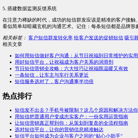
5. 搭建数据监测反馈系统
在注意力稀缺的时代，成功的短信群发应该是精准的客户接触
看似简单却暗藏玄机的沟通艺术。记住：每条短信都是品牌形
相关标签：
客户短信群发转化率
给客户发送的促销短信
吸引
相关文章
如何用短信做好客户沟通：从节日祝福到日常维护的实用
用好短信平台，让祝福成为客户关系的润滑剂
节日短信营销全攻略：六大技巧让祝福既温暖又有效
一条短信，让车主与车行关系更近
短信服务选对了，客户沟通事半功倍
热点排行
短信发不出去？手机号被限制？这几个原因和解决方法你
用短信把普通用户变成忠实客户：一份实用运营指南
让短信营销真正帮到你：从策划到复盘的全流程指南
选对短信平台，让你的营销信息精准触达
短信平台如何成为企业与客户之间的“贴心小助手”