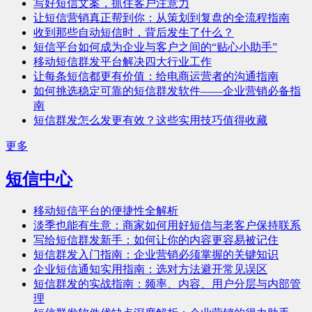
写好短信文案，抓住客户注意力
让短信营销真正帮到你：从策划到复盘的全流程指南
收到那些自动短信时，背后发生了什么？
短信平台如何成为企业与客户之间的“贴心小助手”
移动短信群发平台解决四大行业工作
让每条短信都更有价值：给电商运营者的沟通指南
如何挑选稳定可靠的短信群发软件——企业营销必备指
南
短信群发怎么发更有效？这些实用技巧值得收藏
更多
短信中心
移动短信平台的便捷性全解析
淡季也能有生意：商家如何用好短信与老客户保持联系
写给短信群发新手：如何让你的内容更容易被记住
短信群发入门指南：企业营销必须掌握的关键知识
企业短信通知实用指南：选对方法避开常见误区
短信群发的实战指南：频率、内容、用户分层与内部管
理