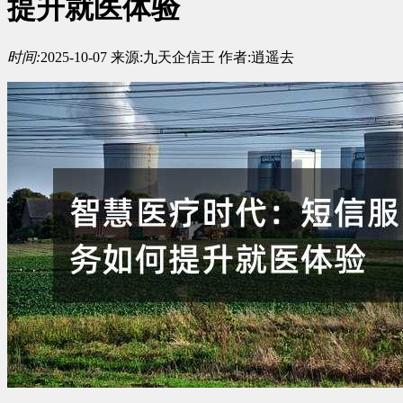
提升就医体验
时间:
2025-10-07
来源:
九天企信王
作者:
逍遥去