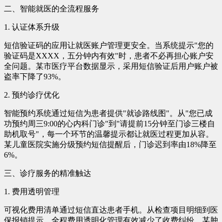
二、智能就医的全流程服务
1. 认证体系升级
短信验证码的应用让就医账户管理更安全。当系统提示"您的
验证码是XXXX，五分钟内有效"时，患者不必再担心账户安
全问题。某市医疗平台数据显示，采用短信验证后用户账户被
盗率下降了93%。
2. 预约诊疗优化
智能预约系统通过短信为患者提供"就诊路线图"。从"您已成
功预约周三9:00的心内科门诊"到"请提前15分钟至门诊三楼自
助机取号"，每一个环节的温馨提示都让就医过程更加从容。
某儿童医院实施分级预约短信提醒后，门诊迟到率由18%降至
6%。
三、诊疗服务的精准触达
1. 费用透明管理
可视化费用清单通过短信直达患者手机。从检查项目明细到医
保报销提示，全程费用透明化管理有效减少了收费纠纷。某肿