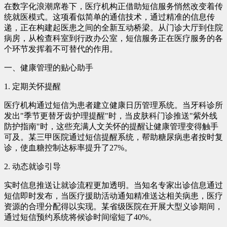
在数字化浪潮席卷下，医疗机构正借助短信服务悄然改变着传
统就医模式。这项看似简单的通信技术，通过精准的信息传
递，正在构建起医患之间的全新互动桥梁。从门诊大厅到住院
病房，从检查科室到行政办公室，短信服务正在医疗服务的各
个环节发挥着不可替代的作用。
一、健康管理的贴心助手
1. 定期关怀提醒
医疗机构通过短信为患者建立健康日历管理系统。当牙科诊所
发出"季节更替牙齿护理提醒"时，当皮肤科门诊推送"紫外线
防护指南"时，这些充满人文关怀的提醒让健康管理变得触手
可及。某三甲医院通过短信提醒系统，帮助糖尿病患者按时复
诊，使血糖控制达标率提升了27%。
2. 动态就诊引导
实时信息推送让就诊流程更加透明。当知名专家出诊信息通过
短信即时发布，当医疗援助活动通知精准送达相关病患，医疗
资源的合理分配得以实现。某省级医院在开展大型义诊期间，
通过短信预约系统将候诊时间缩短了40%。