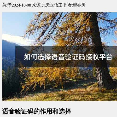
时间:
2024-10-08
来源:
九天企信王
作者:
望春风
语音验证码的作用和选择